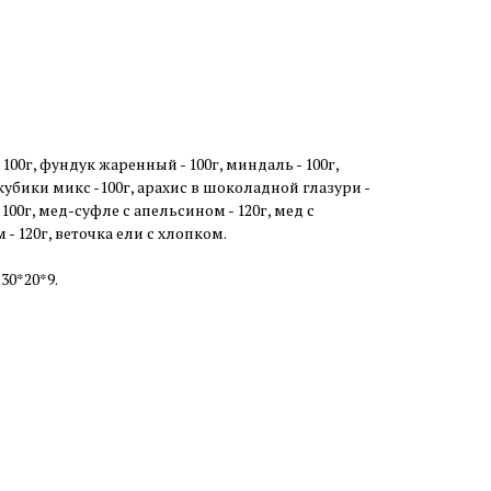
 100г, фундук жаренный - 100г, миндаль - 100г,
кубики микс -100г, арахис в шоколадной глазури -
- 100г, мед-суфле с апельсином - 120г, мед с
 120г, веточка ели с хлопком.
30*20*9.