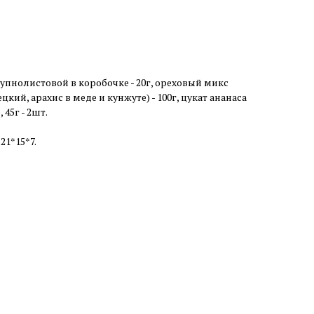
упнолистовой в коробочке - 20г, ореховый микс
кий, арахис в меде и кунжуте) - 100г, цукат ананаса
 45г - 2шт.
21*15*7.