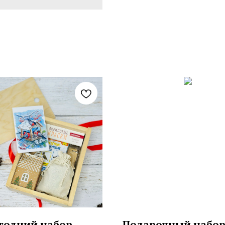
годний набор
Подарочный набо