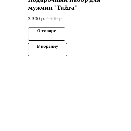
мужчин "Тайга"
3 300
р.
4 300
р.
О товаре
В корзину