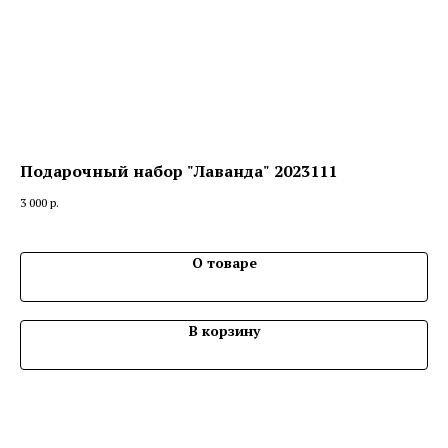
Подарочный набор "Лаванда" 2023111
На
3 000
р.
3 2
О товаре
В корзину