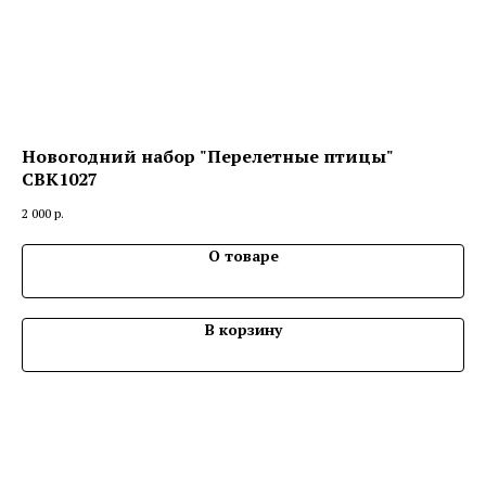
Новогодний набор "Перелетные птицы"
Де
СВК1027
3 2
2 000
р.
О товаре
В корзину