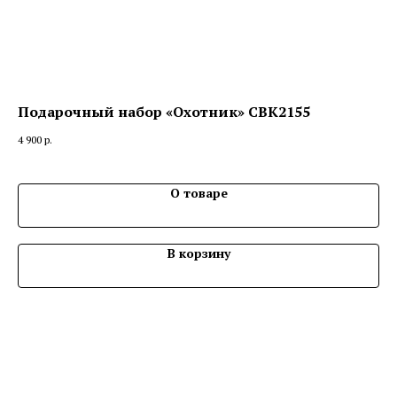
Подарочный набор «Охотник» СВК2155
По
4 900
р.
4 0
О товаре
В корзину